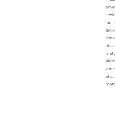
amet
scel
faci
digni
vene
et s
matt
digni
vene
et s
matt