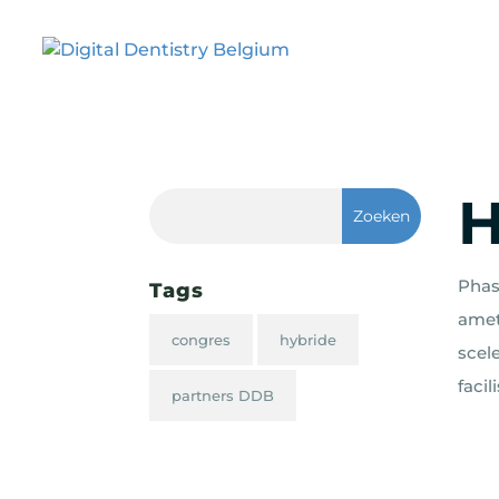
H
Phase
Tags
amet
congres
hybride
scel
faci
partners DDB