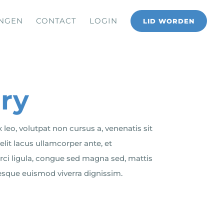
INGEN
CONTACT
LOGIN
LID WORDEN
ry
Close
x leo, volutpat non cursus a, venenatis sit
lit lacus ullamcorper ante, et
orci ligula, congue sed magna sed, mattis
tesque euismod viverra dignissim.