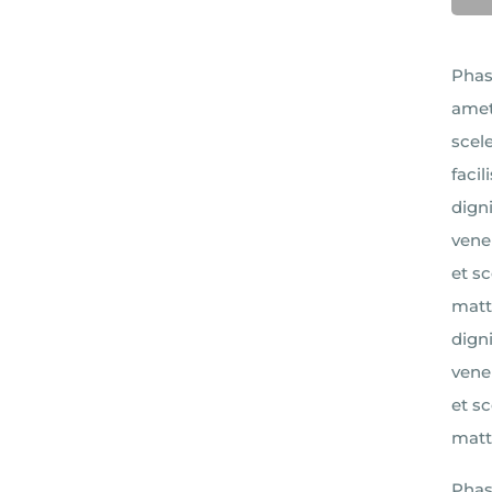
Phase
amet
scel
faci
digni
vene
et s
matt
digni
vene
et s
matt
Phase