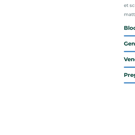
et s
matt
Blo
Gen
Ven
Pre