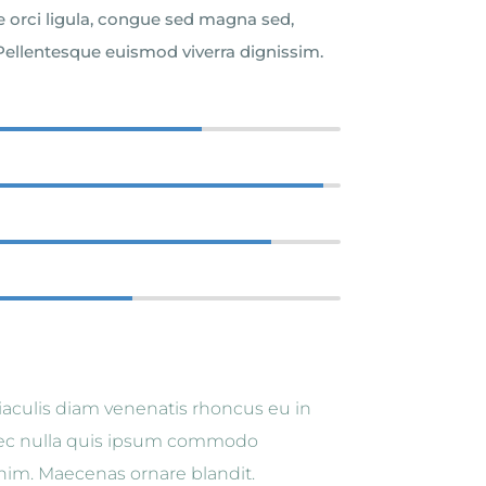
e orci ligula, congue sed magna sed,
 Pellentesque euismod viverra dignissim.
84%
84%
98%
98%
92%
92%
76%
76%
aculis diam venenatis rhoncus eu in
nec nulla quis ipsum commodo
 enim. Maecenas ornare blandit.