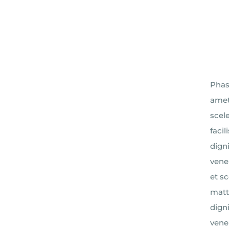
Phase
amet
scel
faci
digni
vene
et s
matt
digni
vene