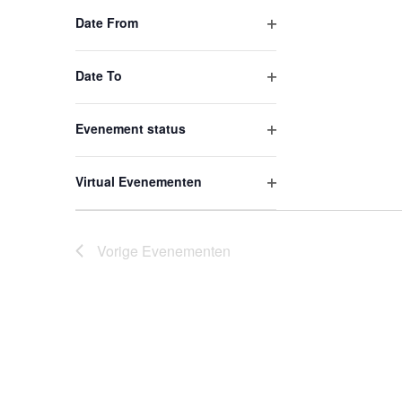
filters
Date From
Open
filters
Date To
Open
filters
Evenement status
Open
filters
Virtual Evenementen
Open
filters
Vorige
Evenementen